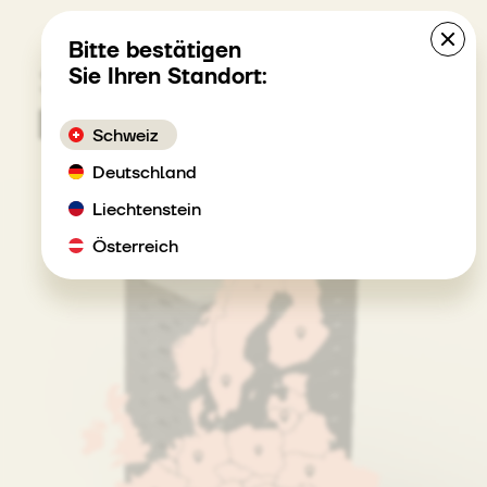
MENU
Bitte bestätigen
So geht
Sie Ihren Standort:
Schweiz
Deutschland
Liechtenstein
Österreich