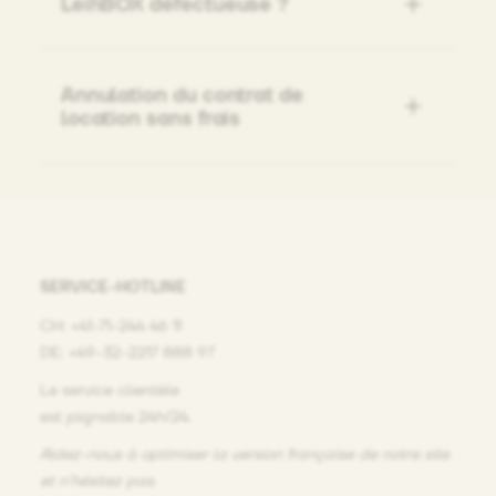
LeihBOX défectueuse ?
Annulation du contrat de
location sans frais
SERVICE-HOTLINE
CH: +41-71-244 46 11
DE: +49-32-2217 888 97
Le service clientèle
est joignable 24h/24.
Aidez-nous à optimiser la version française de notre site
et n’hésitez pas