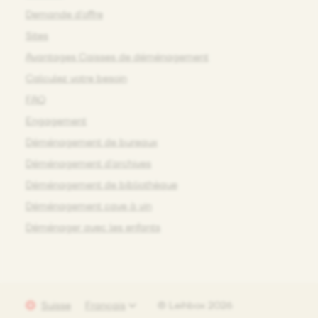
Demande d’offre
Sites
Avantages Caisses de déménagement
Calculez votre besoin
FAQ
Engagement
Déménagement de bureaux
Déménagement d’archives
Déménagement de bibliothèque
Déménagement cave à vin
Déménager avec les enfants
Suisse
© Leihbox 2026