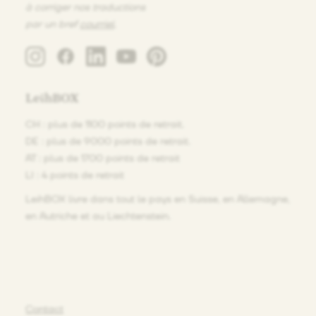
à corriger nos traductions
par un bref
courriel
.
LeihBOX
CH : plus de 1100 points de retrait.
DE : plus de 9000 points de retrait.
AT : plus de 1700 points de retrait
LI : 4 points de retrait
LeihBOX livre dans tout le pays en Suisse, en Allemagne,
en Autriche et au Liechtenstein.
Contact