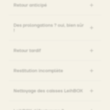
Retour anticipé
Des prolongations ? oui, bien sûr
!
Retour tardif
Restitution incomplète
Nettoyage des caisses LeihBOX