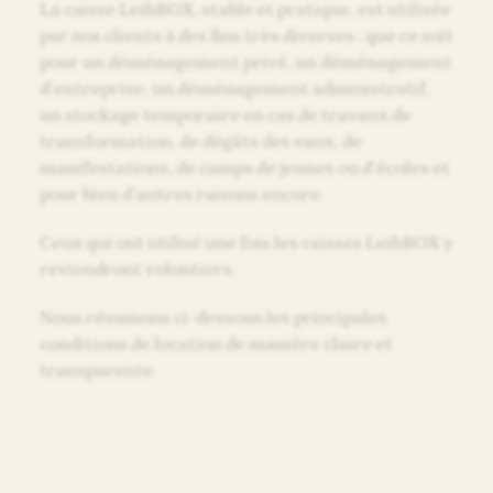
La caisse LeihBOX, stable et pratique, est utilisée
par nos clients à des fins très diverses : que ce soit
pour un déménagement privé, un déménagement
d’entreprise, un déménagement administratif,
un stockage temporaire en cas de travaux de
transformation, de dégâts des eaux, de
manifestations, de camps de jeunes ou d’écoles et
pour bien d’autres raisons encore.
Ceux qui ont utilisé une fois les caisses LeihBOX y
reviendront volontiers.
Nous résumons ci-dessous les principales
conditions de location de manière claire et
transparente.