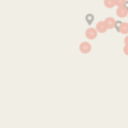
2
6
3
45
3
11
10
59