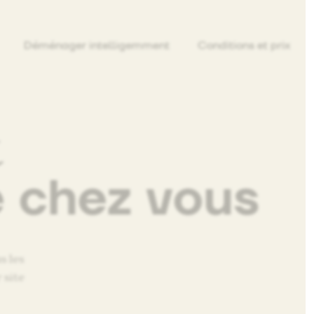
Déménager intelligemment
Conditions et prix
t
e chez vous
s les
 site