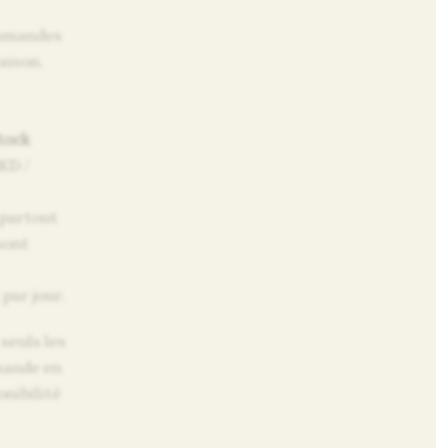
ommandes
aison.
tock
NKD /
 partout
sont
par jour.
seuls les
mande en
onibilité