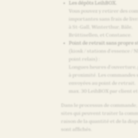
Les dépôts LeihBOX.
Vous pouvez y retirer des c
importantes sans frais de livr
à St-Gall, Winterthur, Bâle,
Brüttisellen, et Constance.
Point de retrait sans propre s
(kiosk / stations d’essence / 
point relais) :
Longues heures d’ouverture,
à proximité. Les commandes 
envoyées au point de retrait.
max. 30 LeihBOX par client et 
Dans le processus de commande, 
sites qui peuvent traiter la com
raison de la quantité et de la disp
sont affichés.