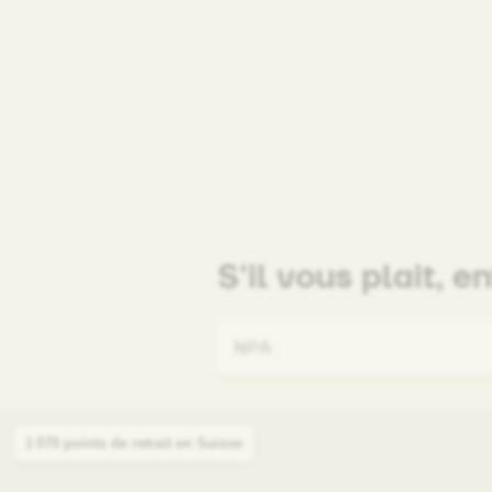
S'il vous plait, e
NPA
1 070 points de retrait en Suisse