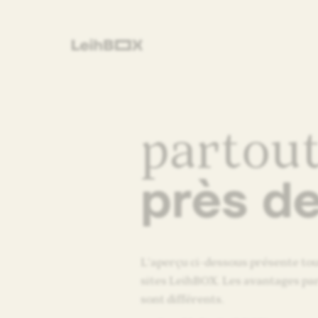
partou
près d
L’aperçu ci-dessous présente tou
sites LeihBOX. Les avantages par
sont différents.