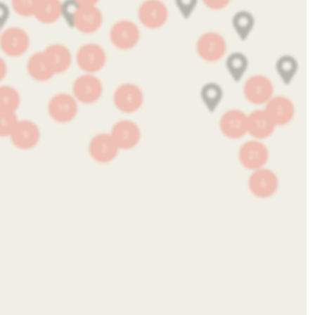
19
4
4
10
6
2
2
3
3
3
3
3
4
9
19
2
6
12
12
9
2
3
21
6