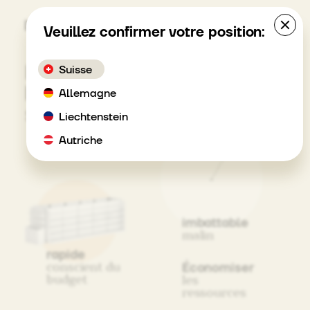
MENU
Veuillez confirmer votre position:
Déménagement de
Suisse
bibliothèque
Allemagne
système pratique
Liechtenstein
Autriche
imbattable
malin
rapide
conscient du
Économiser
budget
les
ressources