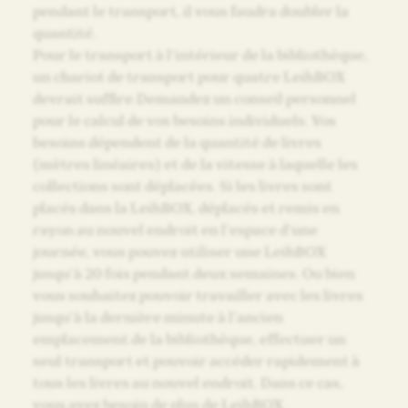
pendant le transport, il vous faudra doubler la
quantité.
Pour le transport à l’intérieur de la bibliothèque,
un chariot de transport pour quatre LeihBOX
devrait suffire.Demandez un conseil personnel
pour le calcul de vos besoins individuels. Vos
besoins dépendent de la quantité de livres
(mètres linéaires) et de la vitesse à laquelle les
collections sont déplacées. Si les livres sont
placés dans la LeihBOX, déplacés et remis en
rayon au nouvel endroit en l’espace d’une
journée, vous pouvez utiliser une LeihBOX
jusqu’à 20 fois pendant deux semaines. Ou bien
vous souhaitez pouvoir travailler avec les livres
jusqu’à la dernière minute à l’ancien
emplacement de la bibliothèque, effectuer un
seul transport et pouvoir accéder rapidement à
tous les livres au nouvel endroit. Dans ce cas,
vous avez besoin de plus de LeihBOX.