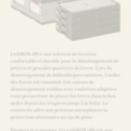
LeihBOX offre une solution de location
confortable et durable pour le déménagement de
petites et grandes quantités de livres. Lors du
déménagement de bibliothèques entières, l’ordre
des livres est essentiel. Les caisses de
déménagement stables avec roulettes adaptées
vous permettent de placer les livres dans le bon
ordre depuis les étagères jusqu’à la boîte. Le
couvercle offre aux précieux exemplaires la
protection nécessaire en cas de pluie.
Pendant le transport, les LeihBOX offrent une