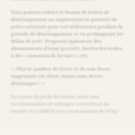
Vous pouvez réduire le besoin de boîtes de
déménagement en augmentant la quantité de
prêts autorisés pour vos utilisateurs pendant la
période de déménagement et en prolongeant les
délais de prêt. Proposez également des
abonnements d’essai gratuits. Invitez les écoles
à des « semaines de lecture », etc.
>> Plus le nombre de livres et de non-livres
empruntés est élevé, moins vous devez
déménager ! <<
En raison du poids des livres, nous vous
recommandons de ménager votre dos et de
remplir la LeihBOX avec un maximum de 20 kg !