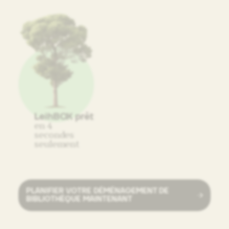
LeihBOX prêt
en 4
secondes
seulement
PLANIFIER VOTRE DÉMÉNAGEMENT DE
BIBLIOTHÈQUE MAINTENANT