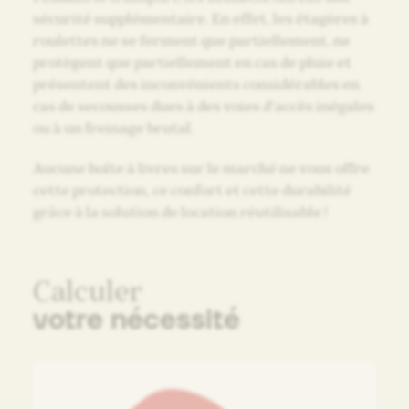
sécurité supplémentaire. En effet, les étagères à
roulettes ne se ferment que partiellement, ne
protègent que partiellement en cas de pluie et
présentent des inconvénients considérables en
cas de secousses dues à des voies d’accès inégales
ou à un freinage brutal.
Aucune boîte à livres sur le marché ne vous offre
cette protection, ce confort et cette durabilité
grâce à la solution de location réutilisable !
Calculer
votre nécessité