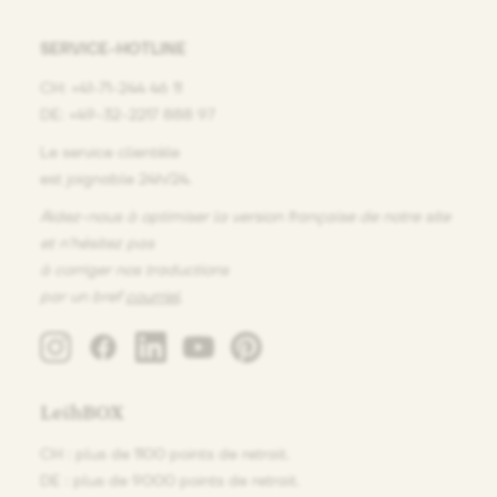
SERVICE-HOTLINE
CH: +41-71-244 46 11
DE: +49-32-2217 888 97
Le service clientèle
est joignable 24h/24.
Aidez-nous à optimiser la version française de notre site
et n’hésitez pas
à corriger nos traductions
par un bref
courriel
.
LeihBOX
CH : plus de 1100 points de retrait.
DE : plus de 9000 points de retrait.