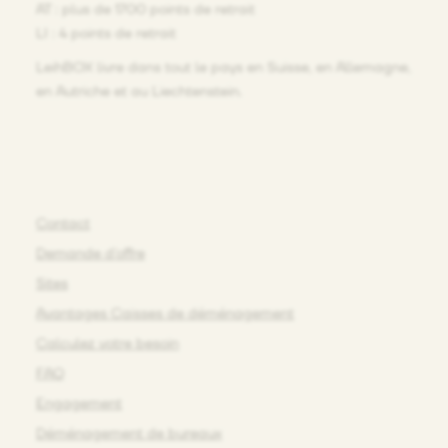
AT : plus de 1700 points de retrait
LI : 4 points de retrait
LeihBOX livre dans tout le pays en Suisse, en Allemagne,
en Autriche et au Liechtenstein.
Contact
Demande d’offre
Sites
Avantages Caisses de déménagement
Calculez votre besoin
FAQ
Engagement
Déménagement de bureaux