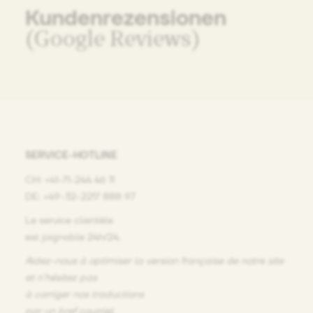
Kundenrezensionen
(Google Reviews)
SERVICE-HOTLINE
CH: +41-71-244 46 11
DE: +49-32-2217 888 97
Le service clientèle
est joignable 24h/24.
Aidez-nous à optimiser la version française de notre site
et n’hésitez pas
à corriger nos traductions
par un bref
courriel
.