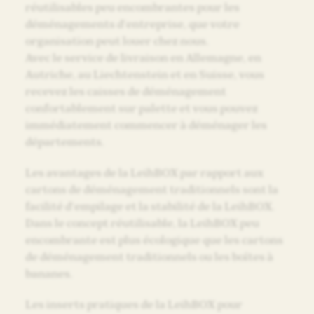
réutilisables peu encombrantes pour les
déménagements d’entreprise, que votre
organisation peut louer chez nous.
Avec le service de livraison en Allemagne, en
Autriche, au Liechtenstein et en Suisse, vous
recevez les caisses de déménagement
confortablement sur palette et vous pouvez
immédiatement commencer à déménager les
départements.
Les avantages de la LeihBOX par rapport aux
cartons de déménagement traditionnels sont la
facilité d’empilage et la stabilité de la LeihBOX.
Dans le concept réutilisable, la LeihBOX peu
encombrante est plus écologique que les cartons
de déménagement traditionnels ou les boîtes à
bananes.
Les inserts pratiques de la LeihBOX pour