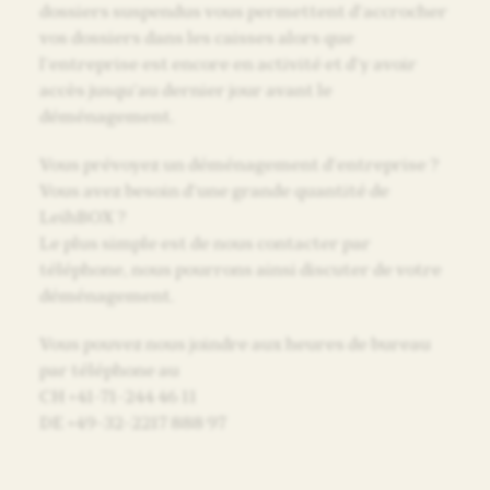
dossiers suspendus vous permettent d’accrocher
vos dossiers dans les caisses alors que
l’entreprise est encore en activité et d’y avoir
accès jusqu’au dernier jour avant le
déménagement.
Vous prévoyez un déménagement d’entreprise ?
Vous avez besoin d’une grande quantité de
LeihBOX ?
Le plus simple est de nous contacter par
téléphone, nous pourrons ainsi discuter de votre
déménagement.
Vous pouvez nous joindre aux heures de bureau
par téléphone au
CH +41-71-244 46 11
DE +49-32-2217 888 97