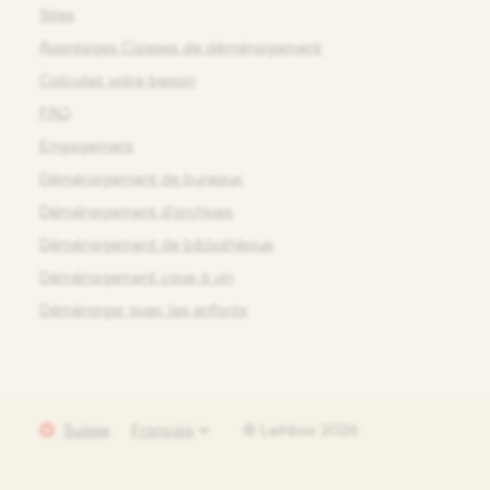
Sites
Avantages Caisses de déménagement
Calculez votre besoin
FAQ
Engagement
Déménagement de bureaux
Déménagement d’archives
Déménagement de bibliothèque
Déménagement cave à vin
Déménager avec les enfants
Suisse
© Leihbox 2026