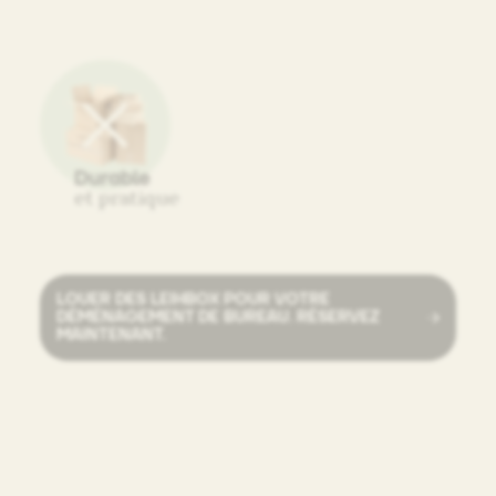
Durable
et pratique
LOUER DES LEIHBOX POUR VOTRE
DÉMÉNAGEMENT DE BUREAU. RÉSERVEZ
MAINTENANT.