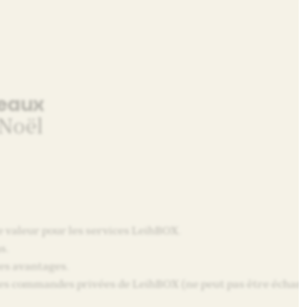
eaux
 Noël
e valeur pour les services LeihBOX.
s.
es avantages.
es commandes privées de LeihBOX (ne peut pas être échang