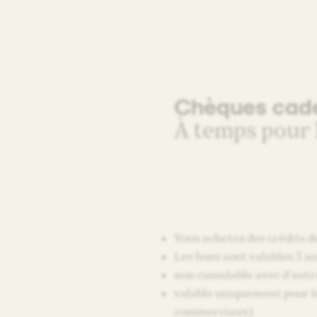
Chèques cad
À temps pour
Vous achetez des crédits d
Les bons sont valables 5 an
non cumulable avec d’autr
valable uniquement pour l
commerciaux).