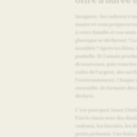
Imaginez : les cadeaux s’em
monte et vous préparez tou
à votre famille et vos amis
plastique se déchirent ? Le
mouillés ? Après les fêtes, i
poubelle. Et l’année proch
de nouveaux, puis vous les
coûte de l’argent, des nerfs
l’environnement. Chaque s
ensemble, ils forment des
déchets.
C’est pourquoi: louez 3 bo
Fini le chaos avec des diza
cadeaux, les biscuits, les d
petits présents. Une boîte