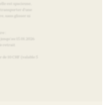
elle est spacieuse,
 transporter d’une
e, sans glisser ni
re :
 jusqu’au 15.01.2026
e retrait
 de 10 CHF (valable 5