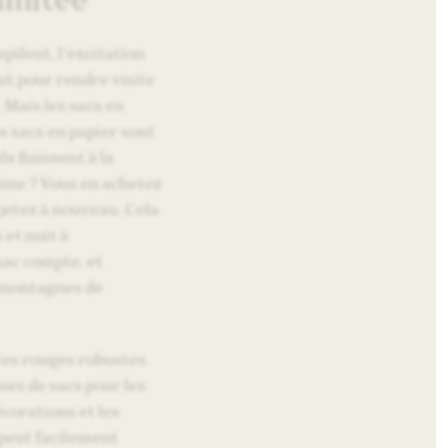
pilent, l’excitation
t pour rendre visite
. Mais les sacs en
s sacs en papier sont
ls finissent à la
aine ? Vous en achetez
 jetez à nouveau. Cela
 et nuit à
ac compte, et
 montagnes de
îtes rouges robustes.
ines de sacs pour les
écorations et les
 peut facilement