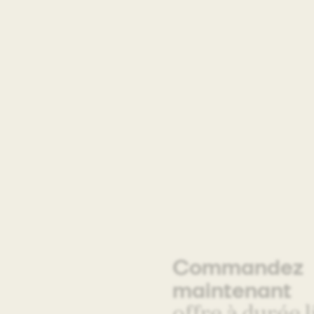
Commandez
maintenant
offre à durée 