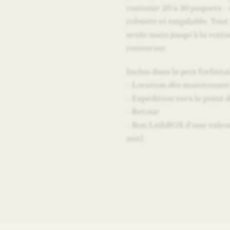
contenir 20 à 30 paquets – 
robuste et empilable. Tout
seule main jusqu’à la voitur
renverser.
Inclus dans le prix forfaitai
– Location dès maintenant
– Expédition vers le point d
– Retour
– Bon LeihBOX d’une valeur
ans)